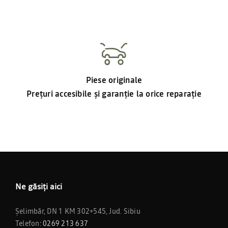
Piese originale
Prețuri accesibile și garanție la orice reparație
Ne găsiți aici
Șelimbăr, DN 1 KM 302+545, Jud. Sibiu
Telefon:
0269 213 637