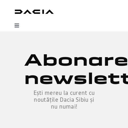
Skip
to
content
Toggle
Navigation
Oferte
Abonar
Gama Dacia
newslet
Finanțare
Ești mereu la curent cu
Servicii
noutățile Dacia Sibiu și
nu numai!