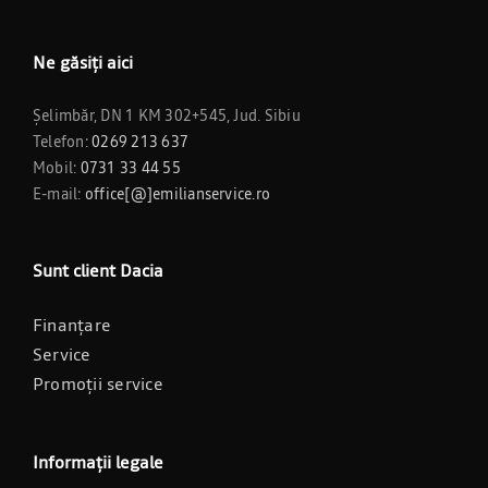
Ne găsiți aici
Șelimbăr, DN 1 KM 302+545, Jud. Sibiu
Telefon:
0269 213 637
Mobil:
0731 33 44 55
E-mail:
office[@]emilianservice.ro
Sunt client Dacia
Finanțare
Service
Promoții service
Informații legale